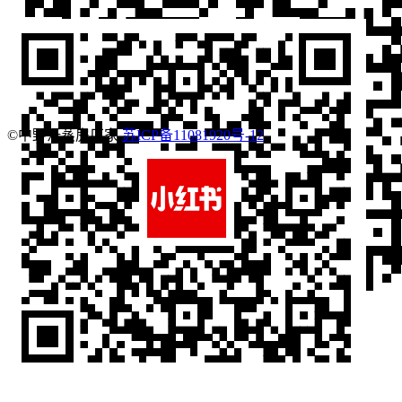
©中野汗蒸房厂家
苏ICP备11081920号-12