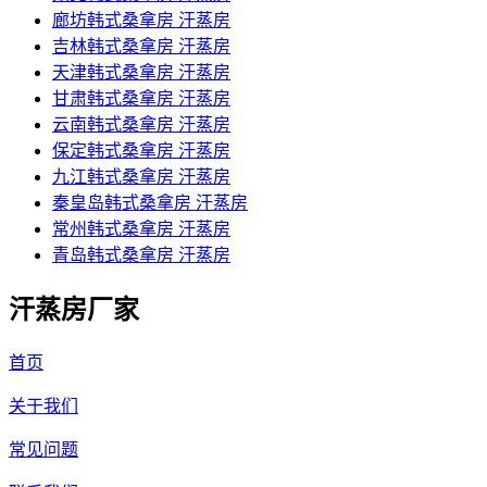
廊坊韩式桑拿房 汗蒸房
吉林韩式桑拿房 汗蒸房
天津韩式桑拿房 汗蒸房
甘肃韩式桑拿房 汗蒸房
云南韩式桑拿房 汗蒸房
保定韩式桑拿房 汗蒸房
九江韩式桑拿房 汗蒸房
秦皇岛韩式桑拿房 汗蒸房
常州韩式桑拿房 汗蒸房
青岛韩式桑拿房 汗蒸房
汗蒸房厂家
首页
关于我们
常见问题