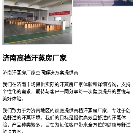
济南高档汗蒸房厂家
济南汗蒸房厂家空间解决方案提供商
我们在济南市场提供实际的汗蒸房厂家体验和详细咨询，支持
个性化的需求，期待与客户一同分享每一次健康提升的喜悦与
美好体验。
我们致力于为济南地区的家庭提供高档汗蒸房厂家，专注于创
造舒适的汗蒸环境。我们的目标是提供高效且舒适的汗蒸体
验，产品种类繁多，旨在为每位客户带来全方位的健康与舒适
解决方案。