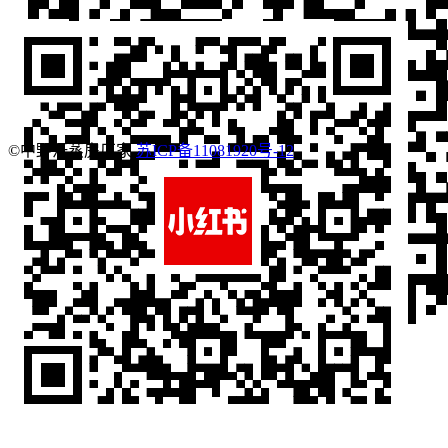
©中野汗蒸房厂家
苏ICP备11081920号-12